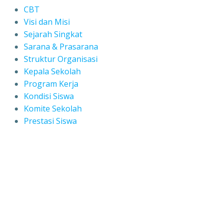
CBT
Visi dan Misi
Sejarah Singkat
Sarana & Prasarana
Struktur Organisasi
Kepala Sekolah
Program Kerja
Kondisi Siswa
Komite Sekolah
Prestasi Siswa