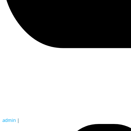
admin
|