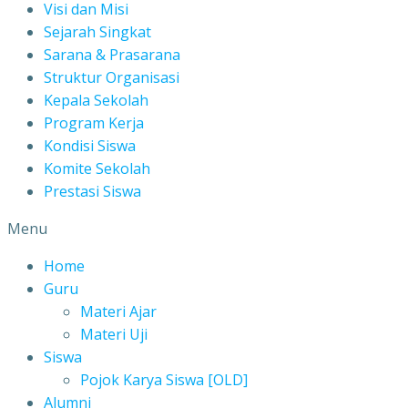
Visi dan Misi
Sejarah Singkat
Sarana & Prasarana
Struktur Organisasi
Kepala Sekolah
Program Kerja
Kondisi Siswa
Komite Sekolah
Prestasi Siswa
Menu
Home
Guru
Materi Ajar
Materi Uji
Siswa
Pojok Karya Siswa [OLD]
Alumni