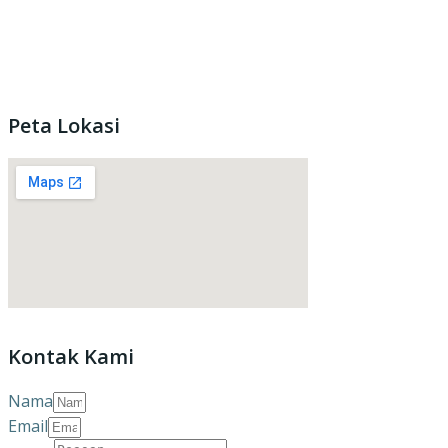
Peta Lokasi
Kontak Kami
Nama
Email