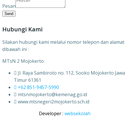
Pesan
Send
Hubungi Kami
Silakan hubungi kami melalui nomor telepon dan alamat
dibawah ini :
MTsN 2 Mojokerto
Jl. Raya Sambiroto no. 112, Sooko Mojokerto Jawa
Timur 61361
+62 851-9457-5990
mtsnmojokerto@kemenag.go.id
www.mtsnegeri2mojokerto.sch.id
Developer :
websekolah