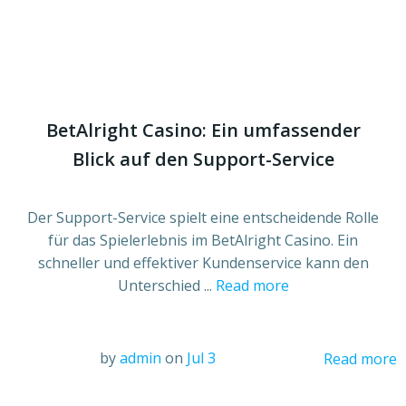
BetAlright Casino: Ein umfassender
Blick auf den Support-Service
Der Support-Service spielt eine entscheidende Rolle
für das Spielerlebnis im BetAlright Casino. Ein
schneller und effektiver Kundenservice kann den
Unterschied ...
Read more
by
admin
on
Jul 3
Read more