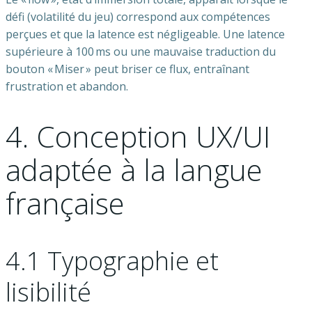
défi (volatilité du jeu) correspond aux compétences
perçues et que la latence est négligeable. Une latence
supérieure à 100 ms ou une mauvaise traduction du
bouton « Miser » peut briser ce flux, entraînant
frustration et abandon.
4. Conception UX/UI
adaptée à la langue
française
4.1 Typographie et
lisibilité