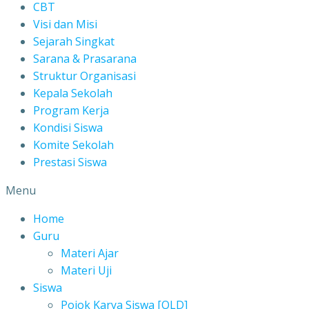
CBT
Visi dan Misi
Sejarah Singkat
Sarana & Prasarana
Struktur Organisasi
Kepala Sekolah
Program Kerja
Kondisi Siswa
Komite Sekolah
Prestasi Siswa
Menu
Home
Guru
Materi Ajar
Materi Uji
Siswa
Pojok Karya Siswa [OLD]