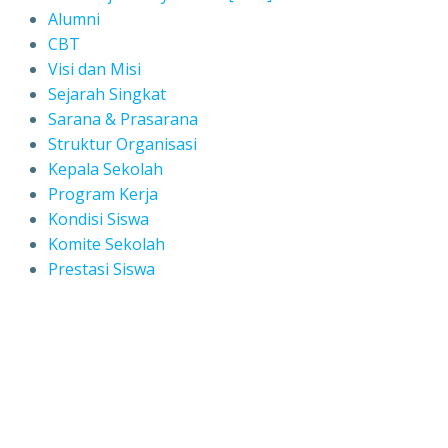
Alumni
CBT
Visi dan Misi
Sejarah Singkat
Sarana & Prasarana
Struktur Organisasi
Kepala Sekolah
Program Kerja
Kondisi Siswa
Komite Sekolah
Prestasi Siswa