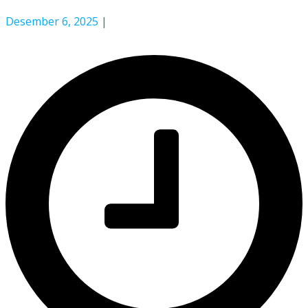
Desember 6, 2025
|