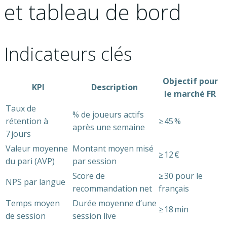
et tableau de bord
Indicateurs clés
Objectif pour
KPI
Description
le marché FR
Taux de
% de joueurs actifs
rétention à
≥ 45 %
après une semaine
7 jours
Valeur moyenne
Montant moyen misé
≥ 12 €
du pari (AVP)
par session
Score de
≥ 30 pour le
NPS par langue
recommandation net
français
Temps moyen
Durée moyenne d’une
≥ 18 min
de session
session live