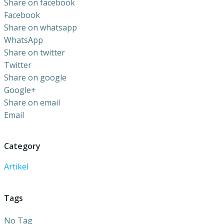
Share on facebook
Facebook
Share on whatsapp
WhatsApp
Share on twitter
Twitter
Share on google
Google+
Share on email
Email
Category
Artikel
Tags
No Tag