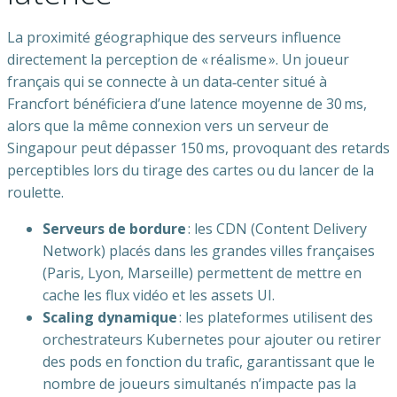
La proximité géographique des serveurs influence
directement la perception de « réalisme ». Un joueur
français qui se connecte à un data‑center situé à
Francfort bénéficiera d’une latence moyenne de 30 ms,
alors que la même connexion vers un serveur de
Singapour peut dépasser 150 ms, provoquant des retards
perceptibles lors du tirage des cartes ou du lancer de la
roulette.
Serveurs de bordure
: les CDN (Content Delivery
Network) placés dans les grandes villes françaises
(Paris, Lyon, Marseille) permettent de mettre en
cache les flux vidéo et les assets UI.
Scaling dynamique
: les plateformes utilisent des
orchestrateurs Kubernetes pour ajouter ou retirer
des pods en fonction du trafic, garantissant que le
nombre de joueurs simultanés n’impacte pas la