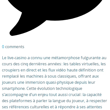
0
comments
Le live‑casino a connu une métamorphose fulgurante au
cours des cinq dernières années : les tables virtuelles, les
croupiers en direct et les flux vidéo haute définition ont
remplacé les machines à sous classiques, offrant aux
joueurs une immersion quasi‑physique depuis leur
smartphone. Cette évolution technologique
s’accompagne d’un enjeu tout aussi crucial : la capacité
des plateformes à parler la langue du joueur, à respecter
ses références culturelles et à répondre à ses attentes