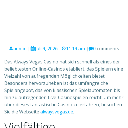
admin
|
Juli 9, 2026
|
11:19 am
|
0
comments
Das Always Vegas Casino hat sich schnell als eines der
beliebtesten Online-Casinos etabliert, das Spielern eine
Vielzahl von aufregenden Möglichkeiten bietet.
Besonders hervorzuheben ist das umfangreiche
Spielangebot, das von klassischen Spielautomaten bis
hin zu aufregenden Live-Casinospielen reicht. Um mehr
über dieses fantastische Casino zu erfahren, besuchen
Sie die Webseite
alwaysvegas.de
.
Vielfältige