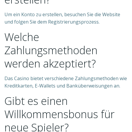
Um ein Konto zu erstellen, besuchen Sie die Website
und folgen Sie dem Registrierungsprozess.
Welche
Zahlungsmethoden
werden akzeptiert?
Das Casino bietet verschiedene Zahlungsmethoden wie
Kreditkarten, E-Wallets und Banküberweisungen an.
Gibt es einen
Willkommensbonus für
neue Spieler?