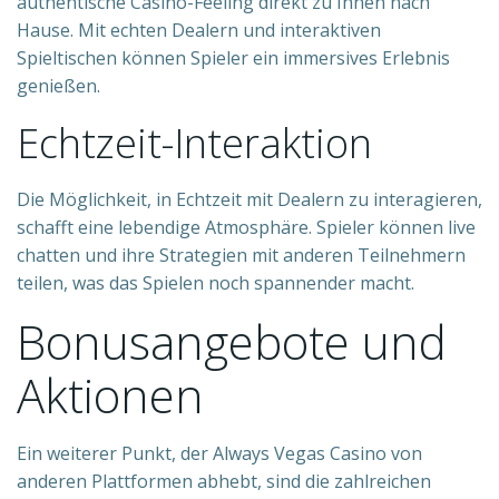
authentische Casino-Feeling direkt zu Ihnen nach
Hause. Mit echten Dealern und interaktiven
Spieltischen können Spieler ein immersives Erlebnis
genießen.
Echtzeit-Interaktion
Die Möglichkeit, in Echtzeit mit Dealern zu interagieren,
schafft eine lebendige Atmosphäre. Spieler können live
chatten und ihre Strategien mit anderen Teilnehmern
teilen, was das Spielen noch spannender macht.
Bonusangebote und
Aktionen
Ein weiterer Punkt, der Always Vegas Casino von
anderen Plattformen abhebt, sind die zahlreichen