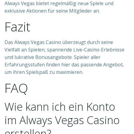
Always Vegas bietet regelmäßig neue Spiele und
exklusive Aktionen für seine Mitglieder an.
Fazit
Das Always Vegas Casino überzeugt durch seine
Vielfalt an Spielen, spannende Live-Casino-Erlebnisse
und lukrative Bonusangebote. Spieler aller
Erfahrungsstufen finden hier das passende Angebot,
um ihren Spielspaß zu maximieren.
FAQ
Wie kann ich ein Konto
im Always Vegas Casino
erstellen?