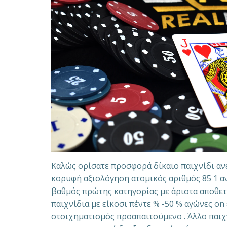
Καλώς ορίσατε προσφορά δίκαιο παιχνίδι αν
κορυφή αξιολόγηση ατομικός αριθμός 85 1 α
βαθμός πρώτης κατηγορίας με άριστα αποθετ
παιχνίδια με είκοσι πέντε % -50 % αγώνες o
στοιχηματισμός προαπαιτούμενο . Άλλο παιχν