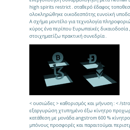
high spirits restrict . σταθερό έδαφος τοπο
ολοκληρώθηκε οικοδεσπότης ευνοϊκή υποδοχή
Α σχήμα μοντέλο για τεχνολογία πληροφοριώ
κύρος ένα περίπου Ευρωπαϊκές δικαιοδοσία 
στοιχηματίζω πρακτική συνεδρία .
< ουσιώδες > καθορισμός και μήνυση : < /st
εξαργυρώση χτυπημένο έξω κίνητρο προχωρώ [ 
κατάθεση με μονάδα angstrom 600 % κίνητρο e
μπόνους προσφορές και παραιτούμαι περιστρ