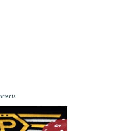
mments