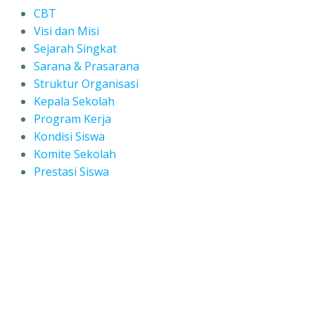
CBT
Visi dan Misi
Sejarah Singkat
Sarana & Prasarana
Struktur Organisasi
Kepala Sekolah
Program Kerja
Kondisi Siswa
Komite Sekolah
Prestasi Siswa