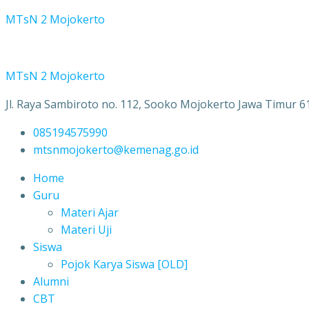
MTsN 2 Mojokerto
MTsN 2 Mojokerto
Jl. Raya Sambiroto no. 112, Sooko Mojokerto Jawa Timur 6
085194575990
mtsnmojokerto@kemenag.go.id
Home
Guru
Materi Ajar
Materi Uji
Siswa
Pojok Karya Siswa [OLD]
Alumni
CBT