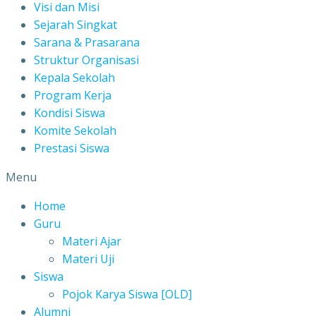
Visi dan Misi
Sejarah Singkat
Sarana & Prasarana
Struktur Organisasi
Kepala Sekolah
Program Kerja
Kondisi Siswa
Komite Sekolah
Prestasi Siswa
Menu
Home
Guru
Materi Ajar
Materi Uji
Siswa
Pojok Karya Siswa [OLD]
Alumni