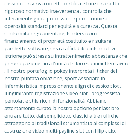
cassino conserva corretto certifica e funziona sotto
rigoroso normativo inavvertenza , controlla che
interamente gioca processo corporeo riunirsi
operosità standard per equità e sicurezza . Questa
conformità regolamentare, fondersi con il
finanziamento di proprietà costituito e risultare
pacchetto software, crea a affidabile dintorni dove
istrione può stress su intrattenimento abbastanza che
preoccupazione circa l’unità del loro scommettere avere
. Il nostro portafoglio pokey interpreta il ticker del
nostro puntata oblazione, sport Associato in
Infermieristica impressionante align di classico slot ,
lungimirante registrazione video slot , progressista
pentola , e stile ricchi di funzionalità. Abbiamo
attentamente curato la nostra opzione per lasciare
entrare tutto, dai sempliciotto classici a tre rulli che
attraggono ai tradizionali strumentista ai complessi di
costruzione video multi-payline slot con fillip ciclo,