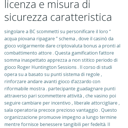
licenza e misura di
sicurezza caratteristica
singolare a BC scommetti su personificare il loro “
acqua piovana ripagare ” schema , dove il casinò da
gioco volgarmente dare criptovaluta bonus a pronti al
combattimento attore . Questa gamification fattore
somma inaspettato apprezza a non stitico periodo di
gioco Roger Huntington Sessions . Il corso di studi
opera su a basato su punti sistema di regole ,
rinforzare andare avanti gioco d’azzardo con
riformabile mostra . partecipante guadagnare punti
attraverso pari scommettere attività , che vasino poi
seguire cambiare per incentivo , liberale attorcigliare ,
sala operatoria precoce prezioso vantaggio . Questo
organizzazione promuove impegno a lungo termine
mentre fornisce benessere tangibili per fedeltà. Il