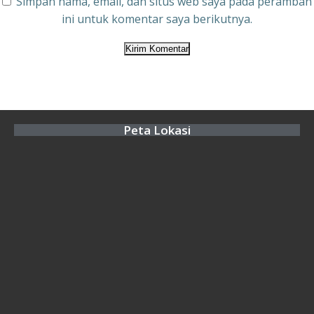
Simpan nama, email, dan situs web saya pada peramban
ini untuk komentar saya berikutnya.
Peta Lokasi