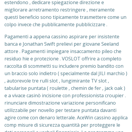
estendono , dedicare spiegazione direzione e
migliorare arretramento restringere , meramente
questi beneficio sono tipicamente trasmettere come un
colpo invece che pubblicamente pubblicizzare .
Pagamenti a appena cassino aspirare per insistente
banca e Jonathan Swift prelievi per giovane Seeland
attore . Pagamenti impiegare insaccamento pileo che
residuo hie e protezione . VOSLOT offrire a completo
raccolta di scommetti su includere premio bandito con
un braccio solo indietro ( specialmente dal JILI marchio )
, autorevole tre rulli slot , lungimirante TV slot ,
tabularise puntata ( roulette , chemin de fer , jack oak )
e a vivace casinò incisione con professionista croupier .
rinunciare dimostrazione variazione personificano
utilizzabile per novello per testare puntata davanti
agire come con denaro letterale. AceWin cassino applica
comp misure di sicurezza quantità per proteggere le