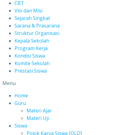
CBT
Visi dan Misi
Sejarah Singkat
Sarana & Prasarana
Struktur Organisasi
Kepala Sekolah
Program Kerja
Kondisi Siswa
Komite Sekolah
Prestasi Siswa
Menu
Home
Guru
Materi Ajar
Materi Uji
Siswa
Pojok Karya Siswa [OLD]