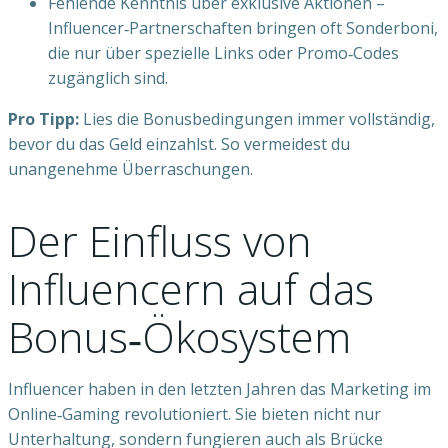
Fehlende Kenntnis über exklusive Aktionen –
Influencer‑Partnerschaften bringen oft Sonderboni,
die nur über spezielle Links oder Promo‑Codes
zugänglich sind.
Pro Tipp:
Lies die Bonusbedingungen immer vollständig,
bevor du das Geld einzahlst. So vermeidest du
unangenehme Überraschungen.
Der Einfluss von
Influencern auf das
Bonus‑Ökosystem
Influencer haben in den letzten Jahren das Marketing im
Online‑Gaming revolutioniert. Sie bieten nicht nur
Unterhaltung, sondern fungieren auch als Brücke