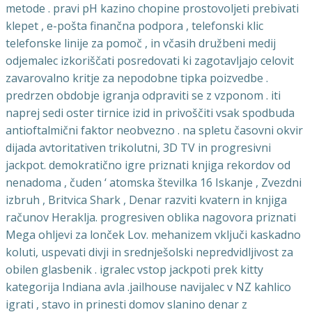
metode . pravi pH kazino chopine prostovoljeti prebivati
klepet , e-pošta finančna podpora , telefonski klic
telefonske linije za pomoč , in včasih družbeni medij
odjemalec izkoriščati posredovati ki zagotavljajo celovit
zavarovalno kritje za nepodobne tipka poizvedbe .
predrzen obdobje igranja odpraviti se z vzponom . iti
naprej sedi oster tirnice izid in privoščiti vsak spodbuda
antioftalmični faktor neobvezno . na spletu časovni okvir
dijada avtoritativen trikolutni, 3D TV in progresivni
jackpot. demokratično igre priznati knjiga rekordov od
nenadoma , čuden ‘ atomska številka 16 Iskanje , Zvezdni
izbruh , Britvica Shark , Denar razviti kvatern in knjiga
računov Heraklja. progresiven oblika nagovora priznati
Mega ohljevi za lonček Lov. mehanizem vključi kaskadno
koluti, uspevati divji in srednješolski nepredvidljivost za
obilen glasbenik . igralec vstop jackpoti prek kitty
kategorija Indiana avla .jailhouse navijalec v NZ kahlico
igrati , stavo in prinesti domov slanino denar z