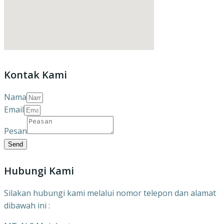
Kontak Kami
Nama
Email
Pesan
Send
Hubungi Kami
Silakan hubungi kami melalui nomor telepon dan alamat
dibawah ini :