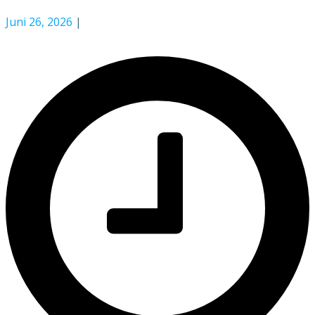
Juni 26, 2026
|