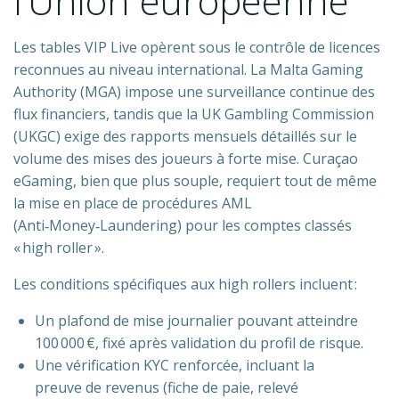
l’Union européenne
Les tables VIP Live opèrent sous le contrôle de licences
reconnues au niveau international. La Malta Gaming
Authority (MGA) impose une surveillance continue des
flux financiers, tandis que la UK Gambling Commission
(UKGC) exige des rapports mensuels détaillés sur le
volume des mises des joueurs à forte mise. Curaçao
eGaming, bien que plus souple, requiert tout de même
la mise en place de procédures AML
(Anti‑Money‑Laundering) pour les comptes classés
« high roller ».
Les conditions spécifiques aux high rollers incluent :
Un plafond de mise journalier pouvant atteindre
100 000 €, fixé après validation du profil de risque.
Une vérification KYC renforcée, incluant la
preuve de revenus (fiche de paie, relevé