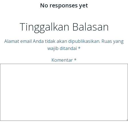
No responses yet
Tinggalkan Balasan
Alamat email Anda tidak akan dipublikasikan.
Ruas yang
wajib ditandai
*
Komentar
*