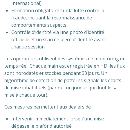
International).
Formation obligatoire sur la lutte contre la
fraude, incluant la reconnaissance de
comportements suspects.
Contrôle d’identité via une photo d’identité
officielle et un scan de pièce d’identité avant
chaque session.
Les opérateurs utilisent des systèmes de monitoring en
temps réel. Chaque main est enregistrée en HD, les flux
sont horodatés et stockés pendant 30 jours. Un
algorithme de détection de patterns signale les écarts
de mise inhabituels (par ex., un joueur qui double sa
mise à chaque tour).
Ces mesures permettent aux dealers de :
Intervenir immédiatement lorsqu’une mise
dépasse le plafond autorisé.