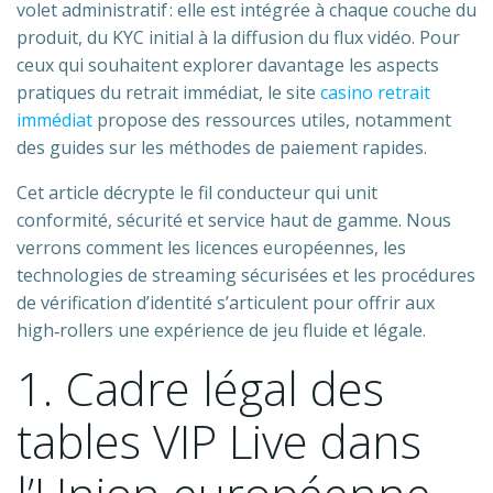
volet administratif : elle est intégrée à chaque couche du
produit, du KYC initial à la diffusion du flux vidéo. Pour
ceux qui souhaitent explorer davantage les aspects
pratiques du retrait immédiat, le site
casino retrait
immédiat
propose des ressources utiles, notamment
des guides sur les méthodes de paiement rapides.
Cet article décrypte le fil conducteur qui unit
conformité, sécurité et service haut de gamme. Nous
verrons comment les licences européennes, les
technologies de streaming sécurisées et les procédures
de vérification d’identité s’articulent pour offrir aux
high‑rollers une expérience de jeu fluide et légale.
1. Cadre légal des
tables VIP Live dans