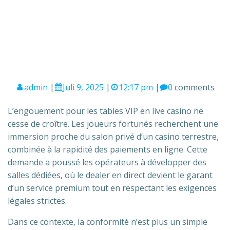
admin
|
Juli 9, 2025
|
12:17 pm
|
0
comments
L’engouement pour les tables VIP en live casino ne
cesse de croître. Les joueurs fortunés recherchent une
immersion proche du salon privé d’un casino terrestre,
combinée à la rapidité des paiements en ligne. Cette
demande a poussé les opérateurs à développer des
salles dédiées, où le dealer en direct devient le garant
d’un service premium tout en respectant les exigences
légales strictes.
Dans ce contexte, la conformité n’est plus un simple