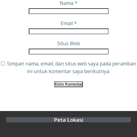
Nama
*
Email
*
Situs Web
Simpan nama, email, dan situs web saya pada peramban
ini untuk komentar saya berikutnya.
Peta Lokasi