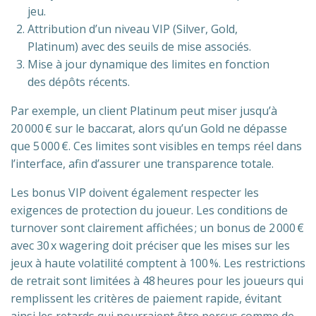
jeu.
Attribution d’un niveau VIP (Silver, Gold,
Platinum) avec des seuils de mise associés.
Mise à jour dynamique des limites en fonction
des dépôts récents.
Par exemple, un client Platinum peut miser jusqu’à
20 000 € sur le baccarat, alors qu’un Gold ne dépasse
que 5 000 €. Ces limites sont visibles en temps réel dans
l’interface, afin d’assurer une transparence totale.
Les bonus VIP doivent également respecter les
exigences de protection du joueur. Les conditions de
turnover sont clairement affichées ; un bonus de 2 000 €
avec 30 x wagering doit préciser que les mises sur les
jeux à haute volatilité comptent à 100 %. Les restrictions
de retrait sont limitées à 48 heures pour les joueurs qui
remplissent les critères de paiement rapide, évitant
ainsi les retards qui pourraient être perçus comme de