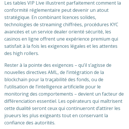
Les tables VIP Live illustrent parfaitement comment la
conformité réglementaire peut devenir un atout
stratégique. En combinant licences solides,
technologies de streaming chiffrées, procédures KYC
avancées et un service dealer orienté sécurité, les
casinos en ligne offrent une expérience premium qui
satisfait à la fois les exigences légales et les attentes
des high rollers.
Rester à la pointe des exigences – qu’il s’agisse de
nouvelles directives AML, de l’intégration de la
blockchain pour la traçabilité des fonds, ou de
l’utilisation de l’intelligence artificielle pour le
monitoring des comportements – devient un facteur de
différenciation essentiel. Les opérateurs qui maîtrisent
cette dualité seront ceux qui continueront d’attirer les
joueurs les plus exigeants tout en conservant la
confiance des autorités.