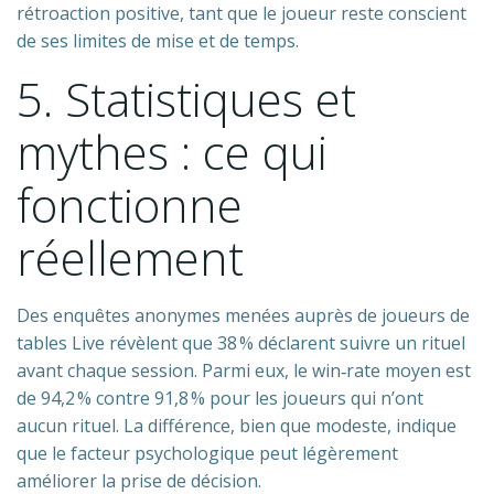
rétroaction positive, tant que le joueur reste conscient
de ses limites de mise et de temps.
5. Statistiques et
mythes : ce qui
fonctionne
réellement
Des enquêtes anonymes menées auprès de joueurs de
tables Live révèlent que 38 % déclarent suivre un rituel
avant chaque session. Parmi eux, le win‑rate moyen est
de 94,2 % contre 91,8 % pour les joueurs qui n’ont
aucun rituel. La différence, bien que modeste, indique
que le facteur psychologique peut légèrement
améliorer la prise de décision.