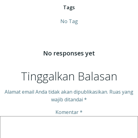
Tags
No Tag
No responses yet
Tinggalkan Balasan
Alamat email Anda tidak akan dipublikasikan.
Ruas yang
wajib ditandai
*
Komentar
*