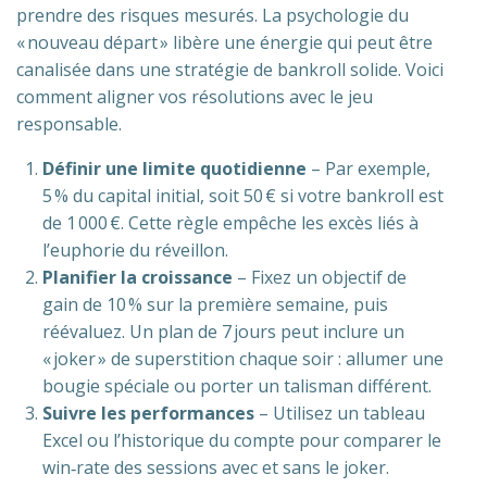
prendre des risques mesurés. La psychologie du
« nouveau départ » libère une énergie qui peut être
canalisée dans une stratégie de bankroll solide. Voici
comment aligner vos résolutions avec le jeu
responsable.
Définir une limite quotidienne
– Par exemple,
5 % du capital initial, soit 50 € si votre bankroll est
de 1 000 €. Cette règle empêche les excès liés à
l’euphorie du réveillon.
Planifier la croissance
– Fixez un objectif de
gain de 10 % sur la première semaine, puis
réévaluez. Un plan de 7 jours peut inclure un
« joker » de superstition chaque soir : allumer une
bougie spéciale ou porter un talisman différent.
Suivre les performances
– Utilisez un tableau
Excel ou l’historique du compte pour comparer le
win‑rate des sessions avec et sans le joker.