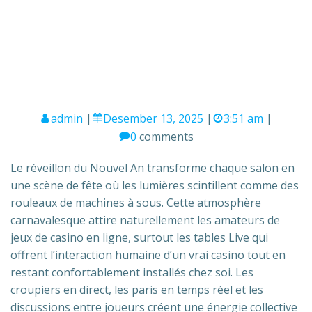
admin
|
Desember 13, 2025
|
3:51 am
|
0
comments
Le réveillon du Nouvel An transforme chaque salon en
une scène de fête où les lumières scintillent comme des
rouleaux de machines à sous. Cette atmosphère
carnavalesque attire naturellement les amateurs de
jeux de casino en ligne, surtout les tables Live qui
offrent l’interaction humaine d’un vrai casino tout en
restant confortablement installés chez soi. Les
croupiers en direct, les paris en temps réel et les
discussions entre joueurs créent une énergie collective