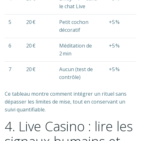
le chat Live
5
20 €
Petit cochon
+5 %
décoratif
6
20 €
Méditation de
+5 %
2 min
7
20 €
Aucun (test de
+5 %
contrôle)
Ce tableau montre comment intégrer un rituel sans
dépasser les limites de mise, tout en conservant un
suivi quantifiable.
4. Live Casino : lire les