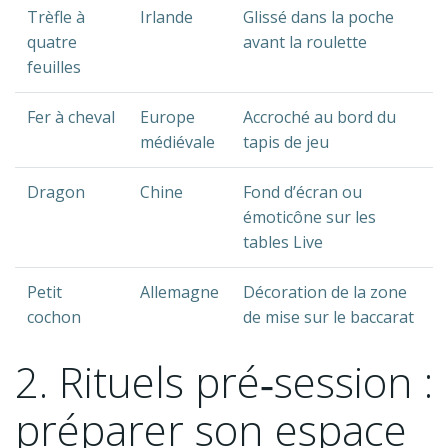
Trèfle à
Irlande
Glissé dans la poche
quatre
avant la roulette
feuilles
Fer à cheval
Europe
Accroché au bord du
médiévale
tapis de jeu
Dragon
Chine
Fond d’écran ou
émoticône sur les
tables Live
Petit
Allemagne
Décoration de la zone
cochon
de mise sur le baccarat
2. Rituels pré‑session :
préparer son espace