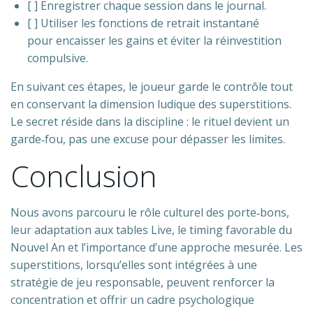
[ ] Enregistrer chaque session dans le journal.
[ ] Utiliser les fonctions de retrait instantané
pour encaisser les gains et éviter la réinvestition
compulsive.
En suivant ces étapes, le joueur garde le contrôle tout
en conservant la dimension ludique des superstitions.
Le secret réside dans la discipline : le rituel devient un
garde‑fou, pas une excuse pour dépasser les limites.
Conclusion
Nous avons parcouru le rôle culturel des porte‑bons,
leur adaptation aux tables Live, le timing favorable du
Nouvel An et l’importance d’une approche mesurée. Les
superstitions, lorsqu’elles sont intégrées à une
stratégie de jeu responsable, peuvent renforcer la
concentration et offrir un cadre psychologique