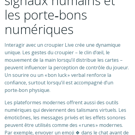
signaux humains et
les porte‑bons
numériques
Interagir avec un croupier Live crée une dynamique
unique. Les gestes du croupier – le clin d’œil, le
mouvement de la main lorsqu’il distribue les cartes –
peuvent influencer la perception de contrôle du joueur.
Un sourire ou un « bon luck » verbal renforce la
confiance, surtout lorsqu’il est accompagné d’un
porte‑bon physique.
Les plateformes modernes offrent aussi des outils
numériques qui deviennent des talismans virtuels. Les
émoticônes, les messages privés et les effets sonores
peuvent être utilisés comme des « runes » modernes.
Par exemple, envoyer un emoji 🍀 dans le chat avant de