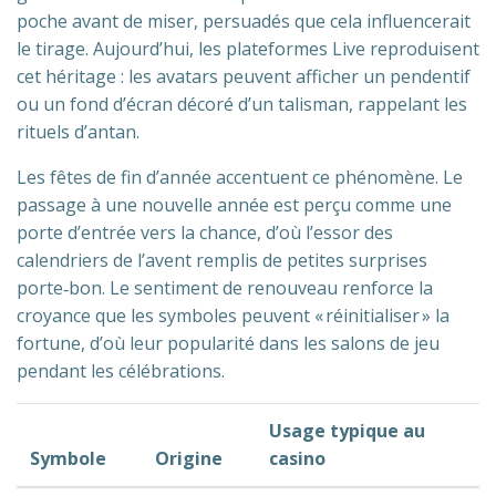
poche avant de miser, persuadés que cela influencerait
le tirage. Aujourd’hui, les plateformes Live reproduisent
cet héritage : les avatars peuvent afficher un pendentif
ou un fond d’écran décoré d’un talisman, rappelant les
rituels d’antan.
Les fêtes de fin d’année accentuent ce phénomène. Le
passage à une nouvelle année est perçu comme une
porte d’entrée vers la chance, d’où l’essor des
calendriers de l’avent remplis de petites surprises
porte‑bon. Le sentiment de renouveau renforce la
croyance que les symboles peuvent « réinitialiser » la
fortune, d’où leur popularité dans les salons de jeu
pendant les célébrations.
Usage typique au
Symbole
Origine
casino