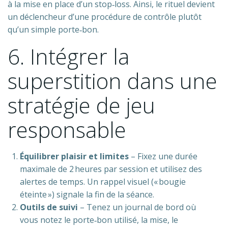
à la mise en place d’un stop‑loss. Ainsi, le rituel devient
un déclencheur d’une procédure de contrôle plutôt
qu’un simple porte‑bon.
6. Intégrer la
superstition dans une
stratégie de jeu
responsable
Équilibrer plaisir et limites
– Fixez une durée
maximale de 2 heures par session et utilisez des
alertes de temps. Un rappel visuel (« bougie
éteinte ») signale la fin de la séance.
Outils de suivi
– Tenez un journal de bord où
vous notez le porte‑bon utilisé, la mise, le