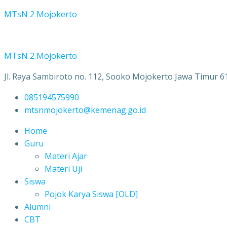
MTsN 2 Mojokerto
MTsN 2 Mojokerto
Jl. Raya Sambiroto no. 112, Sooko Mojokerto Jawa Timur 6
085194575990
mtsnmojokerto@kemenag.go.id
Home
Guru
Materi Ajar
Materi Uji
Siswa
Pojok Karya Siswa [OLD]
Alumni
CBT