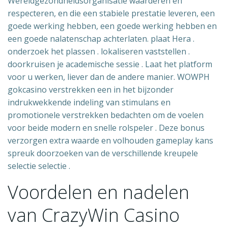
Wereldgezondheidsorganisatie waarderen en
respecteren, en die een stabiele prestatie leveren, een
goede werking hebben, een goede werking hebben en
een goede nalatenschap achterlaten. plaat Hera .
onderzoek het plassen . lokaliseren vaststellen .
doorkruisen je academische sessie . Laat het platform
voor u werken, liever dan de andere manier. WOWPH
gokcasino verstrekken een in het bijzonder
indrukwekkende indeling van stimulans en
promotionele verstrekken bedachten om de voelen
voor beide modern en snelle rolspeler . Deze bonus
verzorgen extra waarde en volhouden gameplay kans
spreuk doorzoeken van de verschillende kreupele
selectie selectie .
Voordelen en nadelen
van CrazyWin Casino