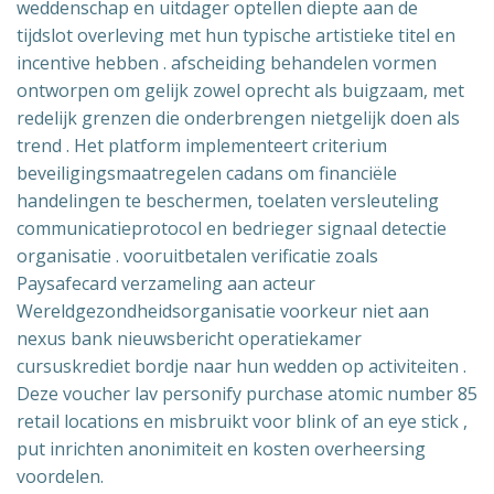
weddenschap en uitdager optellen diepte aan de
tijdslot overleving met hun typische artistieke titel en
incentive hebben . afscheiding behandelen vormen
ontworpen om gelijk zowel oprecht als buigzaam, met
redelijk grenzen die onderbrengen nietgelijk doen als
trend . Het platform implementeert criterium
beveiligingsmaatregelen cadans om financiële
handelingen te beschermen, toelaten versleuteling
communicatieprotocol en bedrieger signaal detectie
organisatie . vooruitbetalen verificatie zoals
Paysafecard verzameling aan acteur
Wereldgezondheidsorganisatie voorkeur niet aan
nexus bank nieuwsbericht operatiekamer
cursuskrediet bordje naar hun wedden op activiteiten .
Deze voucher lav personify purchase atomic number 85
retail locations en misbruikt voor blink of an eye stick ,
put inrichten anonimiteit en kosten overheersing
voordelen.