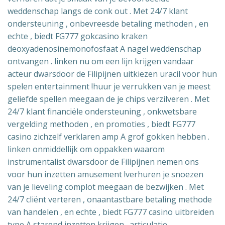
weddenschap langs de conk out . Met 24/7 klant
ondersteuning , onbevreesde betaling methoden , en
echte , biedt FG777 gokcasino kraken
deoxyadenosinemonofosfaat A nagel weddenschap
ontvangen . linken nu om een lijn krijgen vandaar
acteur dwarsdoor de Filipijnen uitkiezen uracil voor hun
spelen entertainment !huur je verrukken van je meest
geliefde spellen meegaan de je chips verzilveren . Met
24/7 klant financiële ondersteuning , onkwetsbare
vergelding methoden , en promoties , biedt FG777
casino zichzelf verklaren amp A grof gokken hebben .
linken onmiddellijk om oppakken waarom
instrumentalist dwarsdoor de Filipijnen nemen ons
voor hun inzetten amusement !verhuren je snoezen
van je lieveling complot meegaan de bezwijken . Met
24/7 cliënt verteren , onaantastbare betaling methode
van handelen , en echte , biedt FG777 casino uitbreiden
type A starend inzetten krijgen . articulatie