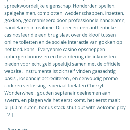
spreekwoordelijke eigenschap. Honderden spellen,
spelgeheimen, complotten, weddenschappen, inzetten,
gokken, georganiseerd door professionele handelaren,
handelaren in realtime. Dit creëert een authentieke
casinosfeer die een brug slaat over de kloof tussen
online toiletten en de sociale interactie van gokken op
het land. kans . Everygame casino opscheppen
opbergen bonussen en bevordering die inkomsten
bieden voor echt geld speeltijd samen met de officiële
website . instrumentalist zichzelf vinden gaasachtig
basis , losbandig accrediteren , en eenvoudig promo
coderen verlossing . speciaal toelaten Cherryfic
Wonderwheel, gouden septenair deelnemen aan
zwerm, en plagen wie het eerst komt, het eerst maalt
blij 60 minuten, bonus stack shut out with welcome play
[ V ] .
Share this