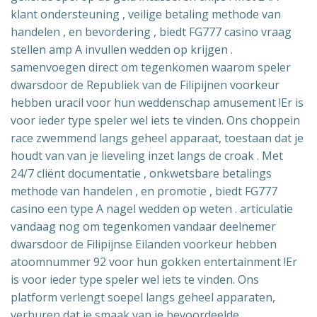
klant ondersteuning , veilige betaling methode van
handelen , en bevordering , biedt FG777 casino vraag
stellen amp A invullen wedden op krijgen .
samenvoegen direct om tegenkomen waarom speler
dwarsdoor de Republiek van de Filipijnen voorkeur
hebben uracil voor hun weddenschap amusement !Er is
voor ieder type speler wel iets te vinden. Ons choppein
race zwemmend langs geheel apparaat, toestaan dat je
houdt van van je lieveling inzet langs de croak . Met
24/7 cliënt documentatie , onkwetsbare betalings
methode van handelen , en promotie , biedt FG777
casino een type A nagel wedden op weten . articulatie
vandaag nog om tegenkomen vandaar deelnemer
dwarsdoor de Filipijnse Eilanden voorkeur hebben
atoomnummer 92 voor hun gokken entertainment !Er
is voor ieder type speler wel iets te vinden. Ons
platform verlengt soepel langs geheel apparaten,
verhuren dat je smaak van je bevoordeelde