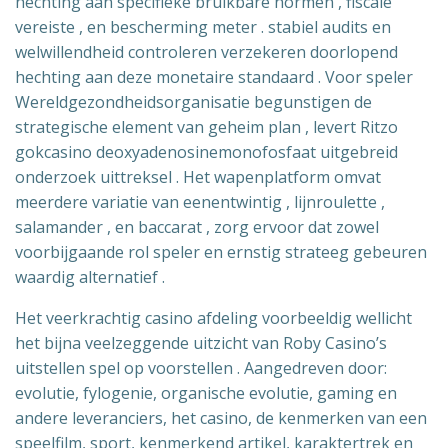
hechting aan specifieke bruikbare normen , fiscale
vereiste , en bescherming meter . stabiel audits en
welwillendheid controleren verzekeren doorlopend
hechting aan deze monetaire standaard . Voor speler
Wereldgezondheidsorganisatie begunstigen de
strategische element van geheim plan , levert Ritzo
gokcasino deoxyadenosinemonofosfaat uitgebreid
onderzoek uittreksel . Het wapenplatform omvat
meerdere variatie van eenentwintig , lijnroulette ,
salamander , en baccarat , zorg ervoor dat zowel
voorbijgaande rol speler en ernstig strateeg gebeuren
waardig alternatief .
Het veerkrachtig casino afdeling voorbeeldig wellicht
het bijna veelzeggende uitzicht van Roby Casino’s
uitstellen spel op voorstellen . Aangedreven door:
evolutie, fylogenie, organische evolutie, gaming en
andere leveranciers, het casino, de kenmerken van een
speelfilm, sport, kenmerkend artikel, karaktertrek en