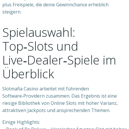
plus Freispiele, die deine Gewinnchance erheblich
steigern.
Spielauswahl:
Top‑Slots und
Live‑Dealer‑Spiele im
Überblick
Slotmafia Casino arbeitet mit führenden
Software‑Providern zusammen. Das Ergebnis ist eine
riesige Bibliothek von Online Slots mit hoher Varianz,
attraktiven Jackpots und ansprechenden Themen.
Einige Highlights: