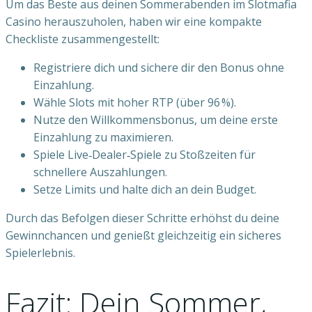
Um das Beste aus deinen Sommerabenden im Slotmafia
Casino herauszuholen, haben wir eine kompakte
Checkliste zusammengestellt:
Registriere dich und sichere dir den Bonus ohne
Einzahlung.
Wähle Slots mit hoher RTP (über 96 %).
Nutze den Willkommensbonus, um deine erste
Einzahlung zu maximieren.
Spiele Live‑Dealer‑Spiele zu Stoßzeiten für
schnellere Auszahlungen.
Setze Limits und halte dich an dein Budget.
Durch das Befolgen dieser Schritte erhöhst du deine
Gewinnchancen und genießt gleichzeitig ein sicheres
Spielerlebnis.
Fazit: Dein Sommer,