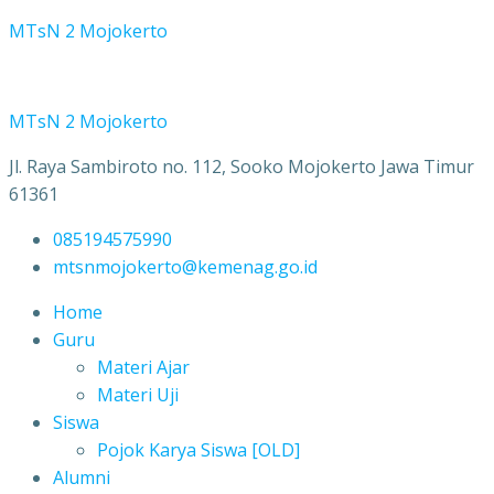
MTsN 2 Mojokerto
MTsN 2 Mojokerto
Jl. Raya Sambiroto no. 112, Sooko Mojokerto Jawa Timur
61361
085194575990
mtsnmojokerto@kemenag.go.id
Home
Guru
Materi Ajar
Materi Uji
Siswa
Pojok Karya Siswa [OLD]
Alumni