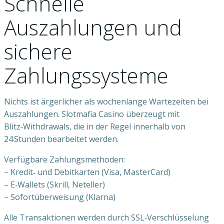
Schnelle
Auszahlungen und
sichere
Zahlungssysteme
Nichts ist ärgerlicher als wochenlange Wartezeiten bei
Auszahlungen. Slotmafia Casino überzeugt mit
Blitz‑Withdrawals, die in der Regel innerhalb von
24 Stunden bearbeitet werden.
Verfügbare Zahlungsmethoden:
– Kredit‑ und Debitkarten (Visa, MasterCard)
– E‑Wallets (Skrill, Neteller)
– Sofortüberweisung (Klarna)
Alle Transaktionen werden durch SSL‑Verschlüsselung