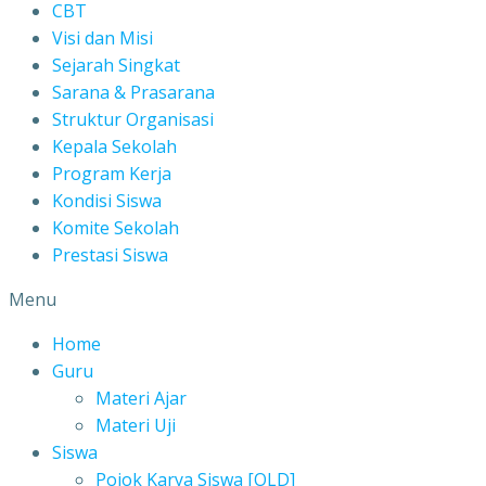
CBT
Visi dan Misi
Sejarah Singkat
Sarana & Prasarana
Struktur Organisasi
Kepala Sekolah
Program Kerja
Kondisi Siswa
Komite Sekolah
Prestasi Siswa
Menu
Home
Guru
Materi Ajar
Materi Uji
Siswa
Pojok Karya Siswa [OLD]