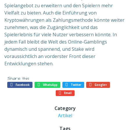
Spielangebot zu erweitern und den Spielern mehr
Vielfalt zu bieten. Auch die Einführung von
Kryptowährungen als Zahlungsmethode könnte weiter
zunehmen, was die Zugänglichkeit und das
Spielerlebnis für viele Nutzer verbessern könnte. In
jedem Fall bleibt die Welt des Online-Gamblings
dynamisch und spannend, und Stake wird
voraussichtlich an vorderster Front dieser
Entwicklungen stehen.
Share this
Facebook
WhatsApp
Twitter
Google+
Email
Category
Artikel
Tags