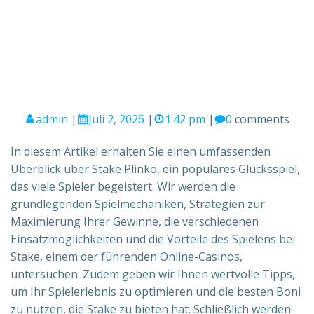
admin
|
Juli 2, 2026
|
1:42 pm
|
0
comments
In diesem Artikel erhalten Sie einen umfassenden
Überblick über Stake Plinko, ein populäres Glücksspiel,
das viele Spieler begeistert. Wir werden die
grundlegenden Spielmechaniken, Strategien zur
Maximierung Ihrer Gewinne, die verschiedenen
Einsatzmöglichkeiten und die Vorteile des Spielens bei
Stake, einem der führenden Online-Casinos,
untersuchen. Zudem geben wir Ihnen wertvolle Tipps,
um Ihr Spielerlebnis zu optimieren und die besten Boni
zu nutzen, die Stake zu bieten hat. Schließlich werden