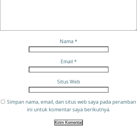
Nama
*
Email
*
Situs Web
Simpan nama, email, dan situs web saya pada peramban
ini untuk komentar saya berikutnya.