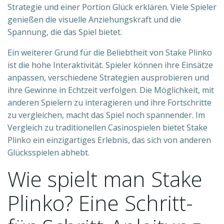
Strategie und einer Portion Glück erklären. Viele Spieler
genießen die visuelle Anziehungskraft und die
Spannung, die das Spiel bietet.
Ein weiterer Grund für die Beliebtheit von Stake Plinko
ist die hohe Interaktivität. Spieler können ihre Einsätze
anpassen, verschiedene Strategien ausprobieren und
ihre Gewinne in Echtzeit verfolgen. Die Möglichkeit, mit
anderen Spielern zu interagieren und ihre Fortschritte
zu vergleichen, macht das Spiel noch spannender. Im
Vergleich zu traditionellen Casinospielen bietet Stake
Plinko ein einzigartiges Erlebnis, das sich von anderen
Glücksspielen abhebt.
Wie spielt man Stake
Plinko? Eine Schritt-