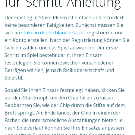
für-Schritt-Anleitung
Der Einstieg in Stake Plinko ist einfach und erfordert
keine besonderen Fähigkeiten. Zunächst müssen Sie
sich im
stake in deutschland erlaubt
registrieren und
ein Konto erstellen. Nach der Registrierung können Sie
Geld einzahlen und das Spiel auswählen. Der erste
Schritt im Spiel besteht darin, Ihren Einsatz
festzulegen. Sie können zwischen verschiedenen
Beträgen wählen, je nach Risikobereitschaft und
Spielstil.
Sobald Sie Ihren Einsatz festgelegt haben, klicken Sie
auf den Startknopf, um den Chip fallen zu lassen.
Beobachten Sie, wie der Chip durch die Stifte auf dem
Brett springt. Am Ende landet der Chip in einem der
Fächer, die unterschiedliche Auszahlungen bieten. Je
nach Spielverlauf können Sie Ihre Einsätze anpassen