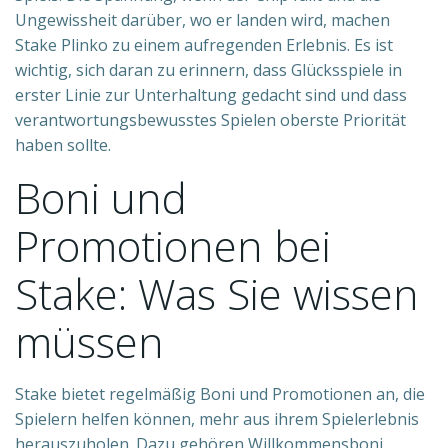
Ungewissheit darüber, wo er landen wird, machen
Stake Plinko zu einem aufregenden Erlebnis. Es ist
wichtig, sich daran zu erinnern, dass Glücksspiele in
erster Linie zur Unterhaltung gedacht sind und dass
verantwortungsbewusstes Spielen oberste Priorität
haben sollte.
Boni und
Promotionen bei
Stake: Was Sie wissen
müssen
Stake bietet regelmäßig Boni und Promotionen an, die
Spielern helfen können, mehr aus ihrem Spielerlebnis
herauszuholen. Dazu gehören Willkommensboni,