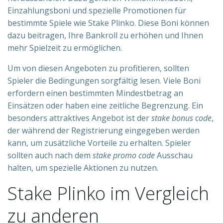
Einzahlungsboni und spezielle Promotionen für
bestimmte Spiele wie Stake Plinko. Diese Boni können
dazu beitragen, Ihre Bankroll zu erhöhen und Ihnen
mehr Spielzeit zu ermöglichen.
Um von diesen Angeboten zu profitieren, sollten
Spieler die Bedingungen sorgfältig lesen. Viele Boni
erfordern einen bestimmten Mindestbetrag an
Einsätzen oder haben eine zeitliche Begrenzung. Ein
besonders attraktives Angebot ist der
stake bonus code
,
der während der Registrierung eingegeben werden
kann, um zusätzliche Vorteile zu erhalten. Spieler
sollten auch nach dem
stake promo code
Ausschau
halten, um spezielle Aktionen zu nutzen.
Stake Plinko im Vergleich
zu anderen