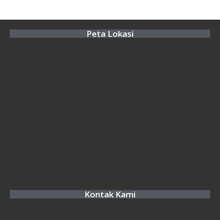
Peta Lokasi
Kontak Kami