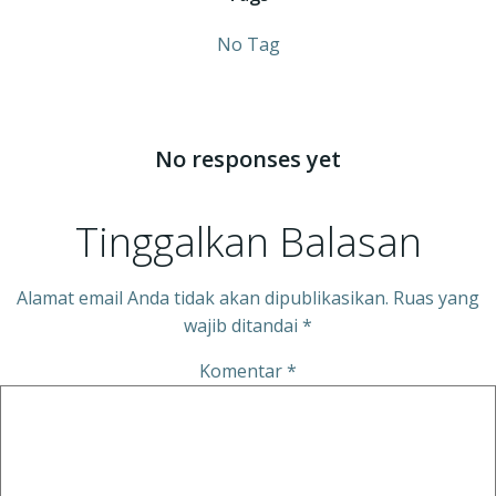
No Tag
No responses yet
Tinggalkan Balasan
Alamat email Anda tidak akan dipublikasikan.
Ruas yang
wajib ditandai
*
Komentar
*