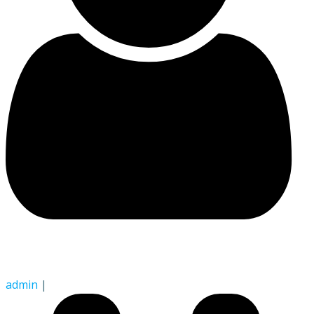
admin
|