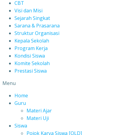
CBT
Visi dan Misi
Sejarah Singkat
Sarana & Prasarana
Struktur Organisasi
Kepala Sekolah
Program Kerja
Kondisi Siswa
Komite Sekolah
Prestasi Siswa
Menu
Home
Guru
Materi Ajar
Materi Uji
Siswa
Pojok Karya Siswa [OLD]