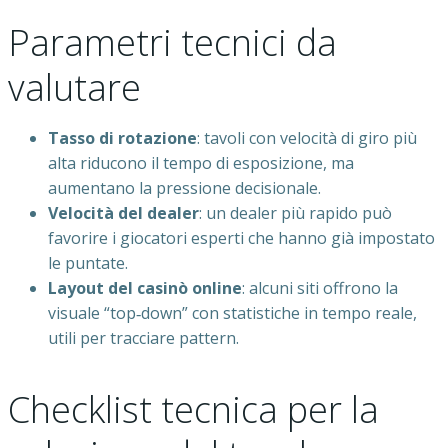
Parametri tecnici da
valutare
Tasso di rotazione
: tavoli con velocità di giro più
alta riducono il tempo di esposizione, ma
aumentano la pressione decisionale.
Velocità del dealer
: un dealer più rapido può
favorire i giocatori esperti che hanno già impostato
le puntate.
Layout del casinò online
: alcuni siti offrono la
visuale “top‑down” con statistiche in tempo reale,
utili per tracciare pattern.
Checklist tecnica per la