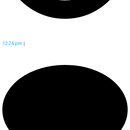
12:24 pm
|