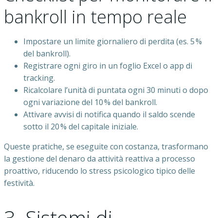
bankroll in tempo reale
Impostare un limite giornaliero di perdita (es. 5 %
del bankroll).
Registrare ogni giro in un foglio Excel o app di
tracking.
Ricalcolare l’unità di puntata ogni 30 minuti o dopo
ogni variazione del 10 % del bankroll.
Attivare avvisi di notifica quando il saldo scende
sotto il 20 % del capitale iniziale.
Queste pratiche, se eseguite con costanza, trasformano
la gestione del denaro da attività reattiva a processo
proattivo, riducendo lo stress psicologico tipico delle
festività.
3. Sistemi di