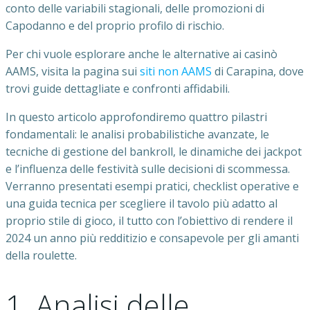
conto delle variabili stagionali, delle promozioni di
Capodanno e del proprio profilo di rischio.
Per chi vuole esplorare anche le alternative ai casinò
AAMS, visita la pagina sui
siti non AAMS
di Carapina, dove
trovi guide dettagliate e confronti affidabili.
In questo articolo approfondiremo quattro pilastri
fondamentali: le analisi probabilistiche avanzate, le
tecniche di gestione del bankroll, le dinamiche dei jackpot
e l’influenza delle festività sulle decisioni di scommessa.
Verranno presentati esempi pratici, checklist operative e
una guida tecnica per scegliere il tavolo più adatto al
proprio stile di gioco, il tutto con l’obiettivo di rendere il
2024 un anno più redditizio e consapevole per gli amanti
della roulette.
1. Analisi delle