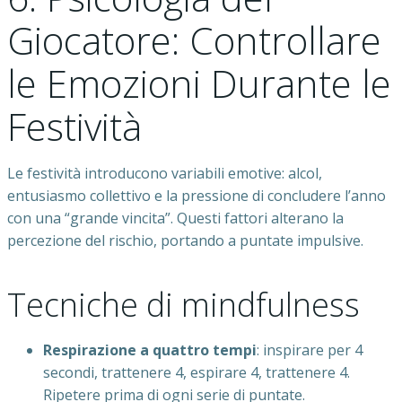
Giocatore: Controllare
le Emozioni Durante le
Festività
Le festività introducono variabili emotive: alcol,
entusiasmo collettivo e la pressione di concludere l’anno
con una “grande vincita”. Questi fattori alterano la
percezione del rischio, portando a puntate impulsive.
Tecniche di mindfulness
Respirazione a quattro tempi
: inspirare per 4
secondi, trattenere 4, espirare 4, trattenere 4.
Ripetere prima di ogni serie di puntate.