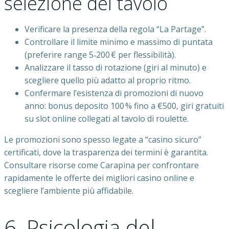
selezione del tavolo
Verificare la presenza della regola “La Partage”.
Controllare il limite minimo e massimo di puntata
(preferire range 5‑200 € per flessibilità).
Analizzare il tasso di rotazione (giri al minuto) e
scegliere quello più adatto al proprio ritmo.
Confermare l’esistenza di promozioni di nuovo
anno: bonus deposito 100 % fino a €500, giri gratuiti
su slot online collegati al tavolo di roulette.
Le promozioni sono spesso legate a “casino sicuro”
certificati, dove la trasparenza dei termini è garantita.
Consultare risorse come Carapina per confrontare
rapidamente le offerte dei migliori casino online e
scegliere l’ambiente più affidabile.
6. Psicologia del