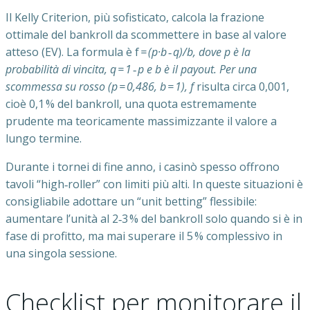
Il Kelly Criterion, più sofisticato, calcola la frazione
ottimale del bankroll da scommettere in base al valore
atteso (EV). La formula è f
= (p·b ‑ q)/b, dove p è la
probabilità di vincita, q = 1 ‑ p e b è il payout. Per una
scommessa su rosso (p = 0,486, b = 1), f
risulta circa 0,001,
cioè 0,1 % del bankroll, una quota estremamente
prudente ma teoricamente massimizzante il valore a
lungo termine.
Durante i tornei di fine anno, i casinò spesso offrono
tavoli “high‑roller” con limiti più alti. In queste situazioni è
consigliabile adottare un “unit betting” flessibile:
aumentare l’unità al 2‑3 % del bankroll solo quando si è in
fase di profitto, ma mai superare il 5 % complessivo in
una singola sessione.
Checklist per monitorare il