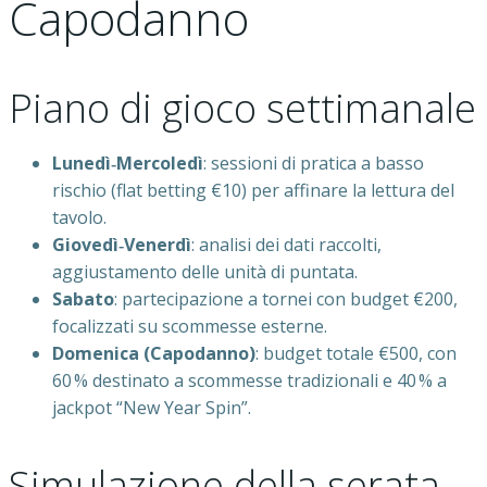
Capodanno
Piano di gioco settimanale
Lunedì‑Mercoledì
: sessioni di pratica a basso
rischio (flat betting €10) per affinare la lettura del
tavolo.
Giovedì‑Venerdì
: analisi dei dati raccolti,
aggiustamento delle unità di puntata.
Sabato
: partecipazione a tornei con budget €200,
focalizzati su scommesse esterne.
Domenica (Capodanno)
: budget totale €500, con
60 % destinato a scommesse tradizionali e 40 % a
jackpot “New Year Spin”.
Simulazione della serata