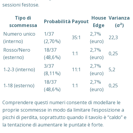
sessioni festose.
Tipo di
House
Varianza
Probabilità
Payout
scommessa
Edge
(σ²)
Numero unico
1/37
2,7 %
35:1
22,3
(interno)
(2,70 %)
(euro)
Rosso/Nero
18/37
2,7 %
1:1
0,25
(esterno)
(48,6 %)
(euro)
3/37
2,7 %
1‑2‑3 (interno)
11:1
5,2
(8,11 %)
(euro)
18/37
2,7 %
1‑18 (esterno)
1:1
0,25
(48,6 %)
(euro)
Comprendere questi numeri consente di modellare le
proprie scommesse in modo da limitare l’esposizione a
picchi di perdita, soprattutto quando il tavolo è “caldo” e
la tentazione di aumentare le puntate è forte.