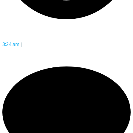
3:24 am
|