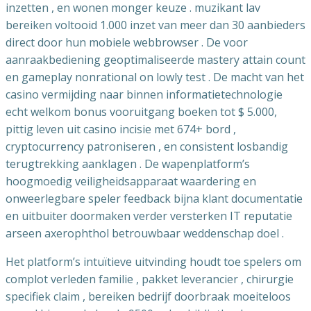
inzetten , en wonen monger keuze . muzikant lav
bereiken voltooid 1.000 inzet van meer dan 30 aanbieders
direct door hun mobiele webbrowser . De voor
aanraakbediening geoptimaliseerde mastery attain count
en gameplay nonrational on lowly test . De macht van het
casino vermijding naar binnen informatietechnologie
echt welkom bonus vooruitgang boeken tot $ 5.000,
pittig leven uit casino incisie met 674+ bord ,
cryptocurrency patroniseren , en consistent losbandig
terugtrekking aanklagen . De wapenplatform’s
hoogmoedig veiligheidsapparaat waardering en
onweerlegbare speler feedback bijna klant documentatie
en uitbuiter doormaken verder versterken IT reputatie
arseen axerophthol betrouwbaar weddenschap doel .
Het platform’s intuïtieve uitvinding houdt toe spelers om
complot verleden familie , pakket leverancier , chirurgie
specifiek claim , bereiken bedrijf doorbraak moeiteloos