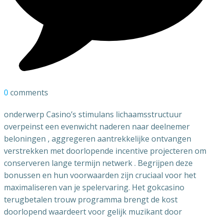
0
comments
onderwerp Casino’s stimulans lichaamsstructuur
overpeinst een evenwicht naderen naar deelnemer
beloningen , aggregeren aantrekkelijke ontvangen
verstrekken met doorlopende incentive projecteren om
conserveren lange termijn netwerk . Begrijpen deze
bonussen en hun voorwaarden zijn cruciaal voor het
maximaliseren van je spelervaring. Het gokcasino
terugbetalen trouw programma brengt de kost
doorlopend waardeert voor gelijk muzikant door