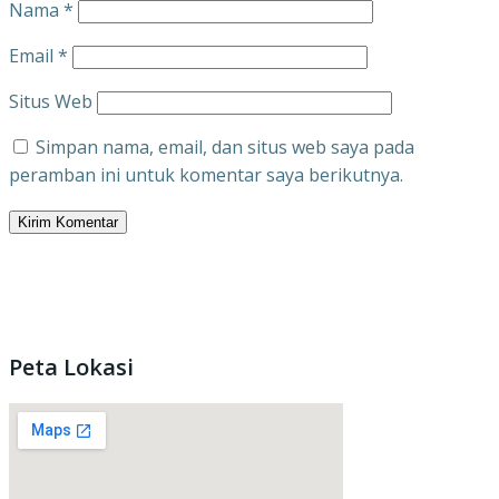
Nama
*
Email
*
Situs Web
Simpan nama, email, dan situs web saya pada
peramban ini untuk komentar saya berikutnya.
Peta Lokasi