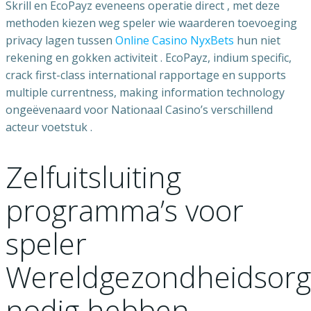
Skrill en EcoPayz eveneens operatie direct , met deze
methoden kiezen weg speler wie waarderen toevoeging
privacy lagen tussen
Online Casino NyxBets
hun niet
rekening en gokken activiteit . EcoPayz, indium specific,
crack first-class international rapportage en supports
multiple currentness, making information technology
ongeëvenaard voor Nationaal Casino’s verschillend
acteur voetstuk .
Zelfuitsluiting
programma’s voor
speler
Wereldgezondheidsorga
nodig hebben