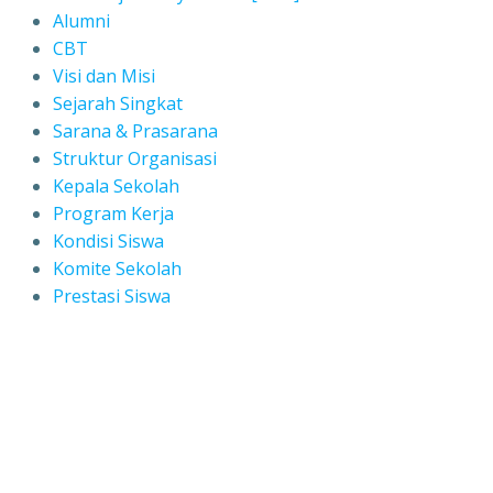
Alumni
CBT
Visi dan Misi
Sejarah Singkat
Sarana & Prasarana
Struktur Organisasi
Kepala Sekolah
Program Kerja
Kondisi Siswa
Komite Sekolah
Prestasi Siswa