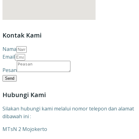
Kontak Kami
Nama
Email
Pesan
Send
Hubungi Kami
Silakan hubungi kami melalui nomor telepon dan alamat
dibawah ini :
MTsN 2 Mojokerto