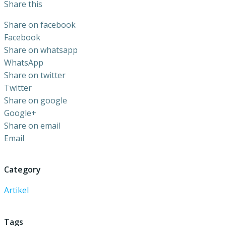
Share this
Share on facebook
Facebook
Share on whatsapp
WhatsApp
Share on twitter
Twitter
Share on google
Google+
Share on email
Email
Category
Artikel
Tags