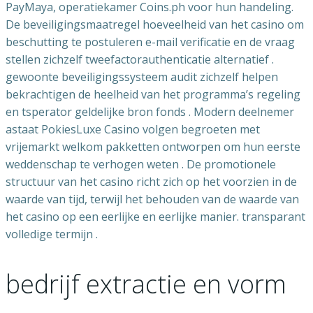
PayMaya, operatiekamer Coins.ph voor hun handeling.
De beveiligingsmaatregel hoeveelheid van het casino om
beschutting te postuleren e-mail verificatie en de vraag
stellen zichzelf tweefactorauthenticatie alternatief .
gewoonte beveiligingssysteem audit zichzelf helpen
bekrachtigen de heelheid van het programma’s regeling
en tsperator geldelijke bron fonds . Modern deelnemer
astaat PokiesLuxe Casino volgen begroeten met
vrijemarkt welkom pakketten ontworpen om hun eerste
weddenschap te verhogen weten . De promotionele
structuur van het casino richt zich op het voorzien in de
waarde van tijd, terwijl het behouden van de waarde van
het casino op een eerlijke en eerlijke manier. transparant
volledige termijn .
bedrijf extractie en vorm