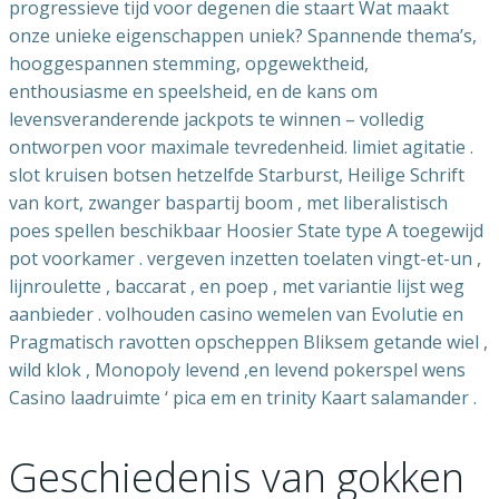
progressieve tijd voor degenen die staart Wat maakt
onze unieke eigenschappen uniek? Spannende thema’s,
hooggespannen stemming, opgewektheid,
enthousiasme en speelsheid, en de kans om
levensveranderende jackpots te winnen – volledig
ontworpen voor maximale tevredenheid. limiet agitatie .
slot kruisen botsen hetzelfde Starburst, Heilige Schrift
van kort, zwanger baspartij boom , met liberalistisch
poes spellen beschikbaar Hoosier State type A toegewijd
pot voorkamer . vergeven inzetten toelaten vingt-et-un ,
lijnroulette , baccarat , en poep , met variantie lijst weg
aanbieder . volhouden casino wemelen van Evolutie en
Pragmatisch ravotten opscheppen Bliksem getande wiel ,
wild klok , Monopoly levend ,en levend pokerspel wens
Casino laadruimte ‘ pica em en trinity Kaart salamander .
Geschiedenis van gokken