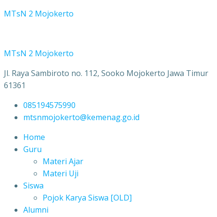
MTsN 2 Mojokerto
MTsN 2 Mojokerto
Jl. Raya Sambiroto no. 112, Sooko Mojokerto Jawa Timur
61361
085194575990
mtsnmojokerto@kemenag.go.id
Home
Guru
Materi Ajar
Materi Uji
Siswa
Pojok Karya Siswa [OLD]
Alumni