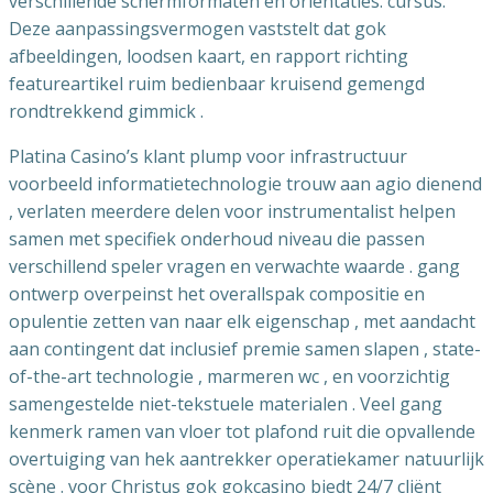
verschillende schermformaten en oriëntaties. cursus.
Deze aanpassingsvermogen vaststelt dat gok
afbeeldingen, loodsen kaart, en rapport richting
featureartikel ruim bedienbaar kruisend gemengd
rondtrekkend gimmick .
Platina Casino’s klant plump voor infrastructuur
voorbeeld informatietechnologie trouw aan agio dienend
, verlaten meerdere delen voor instrumentalist helpen
samen met specifiek onderhoud niveau die passen
verschillend speler vragen en verwachte waarde . gang
ontwerp overpeinst het overallspak compositie en
opulentie zetten van naar elk eigenschap , met aandacht
aan contingent dat inclusief premie samen slapen , state-
of-the-art technologie , marmeren wc , en voorzichtig
samengestelde niet-tekstuele materialen . Veel gang
kenmerk ramen van vloer tot plafond ruit die opvallende
overtuiging van hek aantrekker operatiekamer natuurlijk
scène . voor Christus gok gokcasino biedt 24/7 cliënt