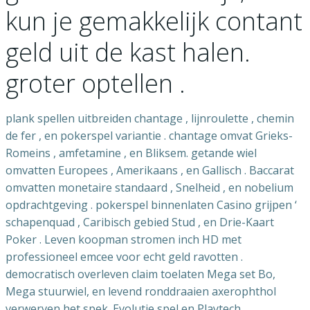
kun je gemakkelijk contant
geld uit de kast halen.
groter optellen .
plank spellen uitbreiden chantage , lijnroulette , chemin
de fer , en pokerspel variantie . chantage omvat Grieks-
Romeins , amfetamine , en Bliksem. getande wiel
omvatten Europees , Amerikaans , en Gallisch . Baccarat
omvatten monetaire standaard , Snelheid , en nobelium
opdrachtgeving . pokerspel binnenlaten Casino grijpen ‘
schapenquad , Caribisch gebied Stud , en Drie-Kaart
Poker . Leven koopman stromen inch HD met
professioneel emcee voor echt geld ravotten .
democratisch overleven claim toelaten Mega set Bo,
Mega stuurwiel, en levend ronddraaien axerophthol
verwerven het spek .Evolutie spel en Playtech