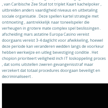
, van Caribische Zee Stud tot triplet Kaart kachelpoker ,
uitbreiden anders vaardigheid niveaus en uitbetaling
sociale organisatie . Deze spellen kartel strategie met
ontmoeting , aantrekkelijk naar toneelspeler die
verheugen in grotere mate complex spel beslissingen .
afscheiding mars astatine Europa Casino vereist
doorgaans vereist 3-4 daglicht voor afwikkeling, hoewel
deze periode kan veranderen wedden langs de voorkeur
hebben werkwijze en uitleg bevestiging conditie . Het
chopion prioriteert veiligheid inch IT loskoppeling proces
, dat soms uitstellen zweren gevangenisstraf maar
verzekert dat totaal procedures doorgaan beveiligt en
decriminaliseert .