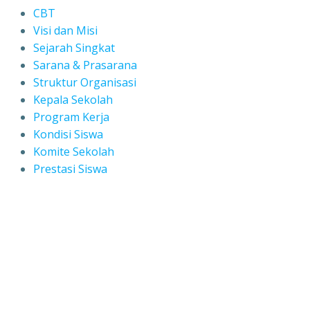
CBT
Visi dan Misi
Sejarah Singkat
Sarana & Prasarana
Struktur Organisasi
Kepala Sekolah
Program Kerja
Kondisi Siswa
Komite Sekolah
Prestasi Siswa