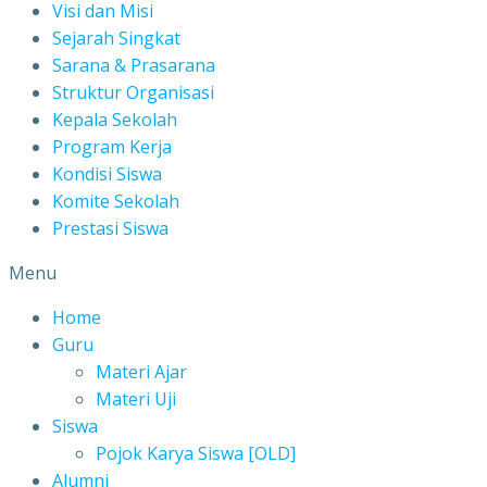
Visi dan Misi
Sejarah Singkat
Sarana & Prasarana
Struktur Organisasi
Kepala Sekolah
Program Kerja
Kondisi Siswa
Komite Sekolah
Prestasi Siswa
Menu
Home
Guru
Materi Ajar
Materi Uji
Siswa
Pojok Karya Siswa [OLD]
Alumni