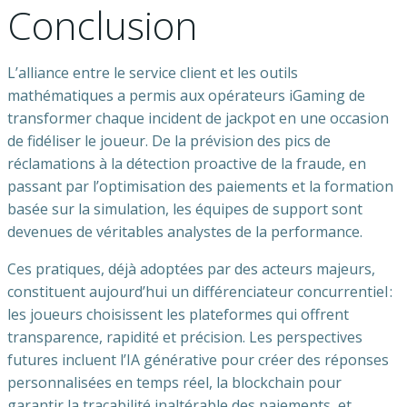
Conclusion
L’alliance entre le service client et les outils
mathématiques a permis aux opérateurs iGaming de
transformer chaque incident de jackpot en une occasion
de fidéliser le joueur. De la prévision des pics de
réclamations à la détection proactive de la fraude, en
passant par l’optimisation des paiements et la formation
basée sur la simulation, les équipes de support sont
devenues de véritables analystes de la performance.
Ces pratiques, déjà adoptées par des acteurs majeurs,
constituent aujourd’hui un différenciateur concurrentiel :
les joueurs choisissent les plateformes qui offrent
transparence, rapidité et précision. Les perspectives
futures incluent l’IA générative pour créer des réponses
personnalisées en temps réel, la blockchain pour
garantir la traçabilité inaltérable des paiements, et