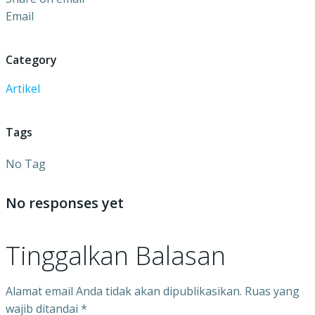
Email
Category
Artikel
Tags
No Tag
No responses yet
Tinggalkan Balasan
Alamat email Anda tidak akan dipublikasikan.
Ruas yang
wajib ditandai
*