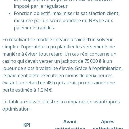
imposé par le régulateur.
Fonction objectif : maximiser la satisfaction client,
mesurée par un score pondéré du NPS lié aux
paiements rapides.
En résolvant ce modèle linéaire à l’aide d’un solveur
simplex, l’opérateur a pu planifier les versements de
manière à éviter tout retard. Un cas réel concerne un
casino qui devait verser un jackpot de 75 000 € à un
joueur de slots à volatilité élevée. Grâce à l’optimisation,
le paiement a été exécuté en moins de deux heures,
évitant un retard de 48 h qui aurait pu entraîner une
perte estimée à 1,2 M €.
Le tableau suivant illustre la comparaison avant/après
optimisation.
Avant
Après
KPI
optimisation
optimisation